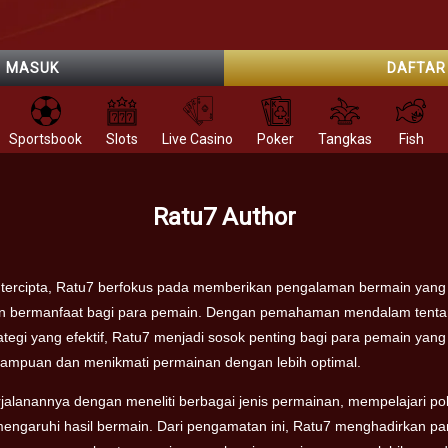
MASUK
DAFTAR
Sportsbook
Slots
Live Casino
Poker
Tangkas
Fish
Ratu7 Author
i tercipta, Ratu7 berfokus pada memberikan pengalaman bermain yang 
 bermanfaat bagi para pemain. Dengan pemahaman mendalam tent
tegi yang efektif, Ratu7 menjadi sosok penting bagi para pemain yang 
ampuan dan menikmati permainan dengan lebih optimal.
jalanannya dengan meneliti berbagai jenis permainan, mempelajari pol
emengaruhi hasil bermain. Dari pengamatan ini, Ratu7 menghadirkan pa