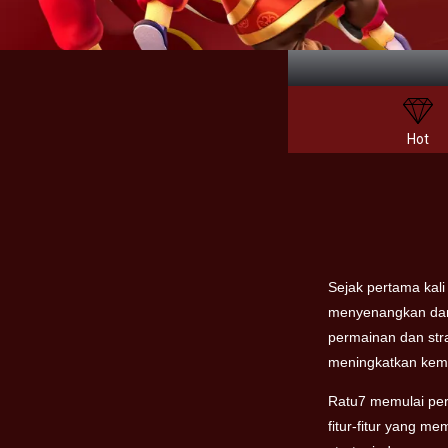
Hot
Sejak pertama kal
menyenangkan dan
permainan dan stra
meningkatkan kem
Ratu7 memulai per
fitur-fitur yang m