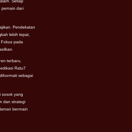
alam. Setiap
h pemain dari
ajikan. Pendekatan
ah lebih tepat,
 Fokus pada
asilkan.
ren terbaru,
edikasi Ratu7
dihormati sebagai
i sosok yang
 dan strategi
alaman bermain