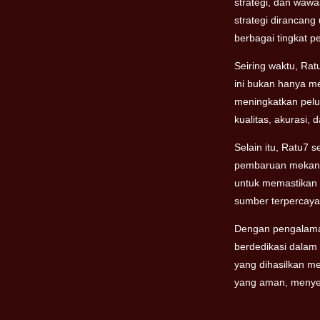
strategi, dan wa
strategi dirancang
berbagai tingkat 
Seiring waktu, Ra
ini bukan hanya m
meningkatkan pel
kualitas, akurasi,
Selain itu, Ratu7 
pembaruan mekanis
untuk memastikan 
sumber terpercaya
Dengan pengalaman
berdedikasi dala
yang dihasilkan m
yang aman, menye