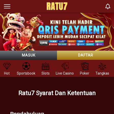
MASUK
DAFTAR
Hot
Sportsbook
Slots
Live Casino
Poker
Tangkas
Ratu7 Syarat Dan Ketentuan
Pendahuluan