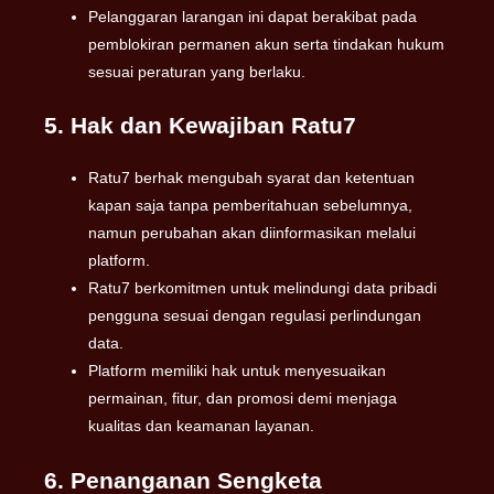
Pelanggaran larangan ini dapat berakibat pada
pemblokiran permanen akun serta tindakan hukum
sesuai peraturan yang berlaku.
5. Hak dan Kewajiban Ratu7
Ratu7 berhak mengubah syarat dan ketentuan
kapan saja tanpa pemberitahuan sebelumnya,
namun perubahan akan diinformasikan melalui
platform.
Ratu7 berkomitmen untuk melindungi data pribadi
pengguna sesuai dengan regulasi perlindungan
data.
Platform memiliki hak untuk menyesuaikan
permainan, fitur, dan promosi demi menjaga
kualitas dan keamanan layanan.
6. Penanganan Sengketa